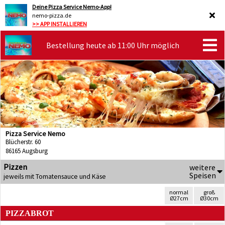
Deine Pizza Service Nemo-App!
nemo-pizza.de
>> APP INSTALLIEREN
Bestellung heute ab 11:00 Uhr möglich
Pizza Service Nemo
Blücherstr. 60
86165 Augsburg
Pizzen
weitere
Speisen
jeweils mit Tomatensauce und Käse
normal
groß
Ø27cm
Ø30cm
PIZZABROT